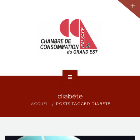
JURIDIQUE
LA CCA-GE
NOS ACTIONS
CONTACT
ACCUEIL
diabète
ACTUALITÉS
ACCUEIL
POSTS TAGGED DIABÈTE
JURIDIQUE
LA CCA-GE