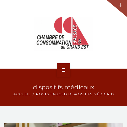
JURIDIQUE
LA CCA-GE
NOS ACTIONS
CONTACT
ACCUEIL
dispositifs médicaux
ACTUALITÉS
ACCUEIL
POSTS TAGGED DISPOSITIFS MÉDICAUX
JURIDIQUE
LA CCA-GE