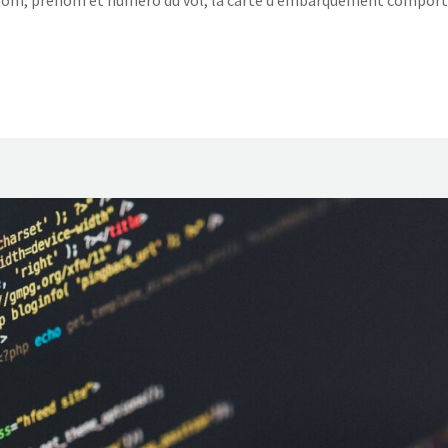
le nom, prénom et numéro du vol, la carte d’embarquement compor