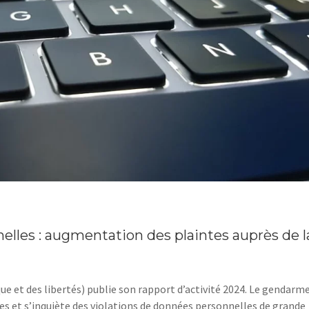
lles : augmentation des plaintes auprès de l
e et des libertés) publie son rapport d’activité 2024. Le gendarm
es et s’inquiète des violations de données personnelles de grande