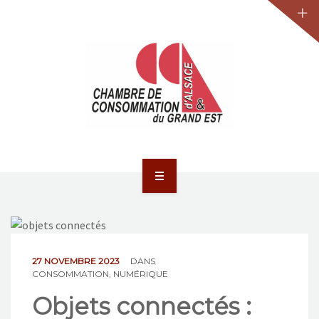
JURIDIQUE
LA CCA-GE
NOS ACTIONS
CONTACT
ACCUEIL
ACTUALITÉS
JURIDIQUE
27 NOVEMBRE 2023
DANS
CONSOMMATION
,
NUMÉRIQUE
LA CCA-GE
Objets connectés :