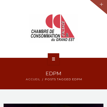
JURIDIQUE
LA CCA-GE
NOS ACTIONS
CONTACT
ACCUEIL
EDPM
ACTUALITÉS
ACCUEIL
POSTS TAGGED EDPM
JURIDIQUE
LA CCA-GE