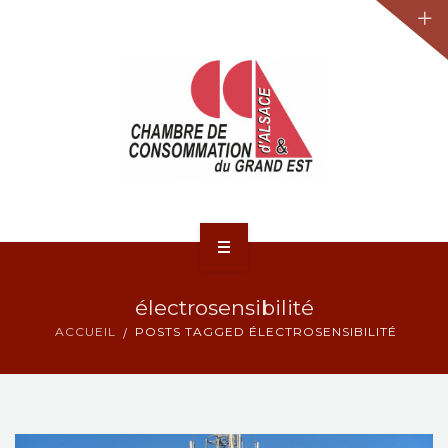
JURIDIQUE
LA CCA-GE
NOS ACTIONS
CONTACT
ACCUEIL
électrosensibilité
ACTUALITÉS
ACCUEIL
POSTS TAGGED ÉLECTROSENSIBILITÉ
JURIDIQUE
LA CCA-GE