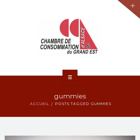
JURIDIQUE
LA CCA-GE
NOS ACTIONS
CONTACT
ACCUEIL
gummies
ACTUALITÉS
ACCUEIL
POSTS TAGGED GUMMIES
JURIDIQUE
LA CCA-GE