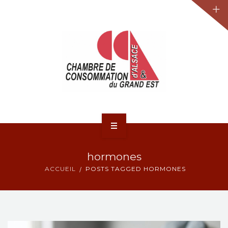
JURIDIQUE
LA CCA-GE
NOS ACTIONS
CONTACT
ACCUEIL
hormones
ACTUALITÉS
ACCUEIL
POSTS TAGGED HORMONES
JURIDIQUE
LA CCA-GE