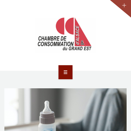
JURIDIQUE
LA CCA-GE
NOS ACTIONS
CONTACT
ACCUEIL
ACTUALITÉS
JURIDIQUE
LA CCA-GE