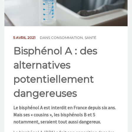
NOS ACTIONS
CONTACT
5 AVRIL 2021
DANS
CONSOMMATION
,
SANTÉ
Bisphénol A : des
alternatives
potentiellement
dangereuses
Le bisphénol A est interdit en France depuis six ans.
Mais ses « cousins », les bisphénols B et S
notamment, seraient tout aussi dangereux.