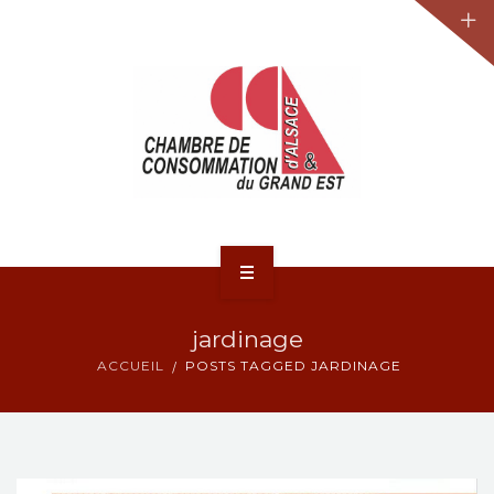
JURIDIQUE
LA CCA-GE
NOS ACTIONS
CONTACT
ACCUEIL
jardinage
ACTUALITÉS
ACCUEIL
POSTS TAGGED JARDINAGE
JURIDIQUE
LA CCA-GE