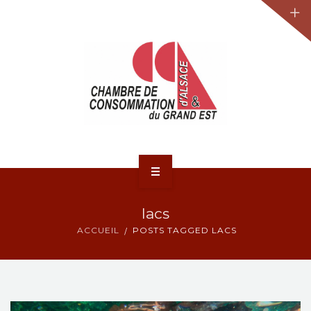
JURIDIQUE
LA CCA-GE
NOS ACTIONS
CONTACT
ACCUEIL
lacs
ACTUALITÉS
ACCUEIL
POSTS TAGGED LACS
JURIDIQUE
LA CCA-GE