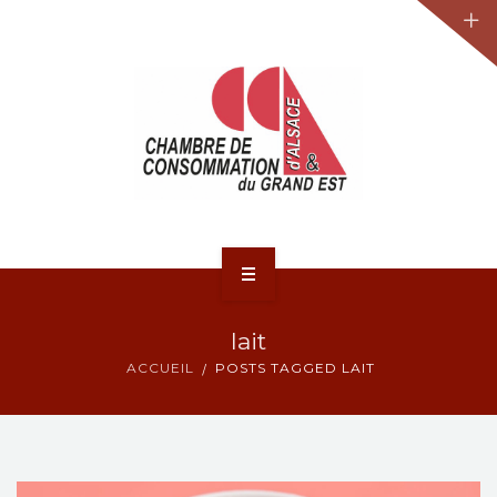
JURIDIQUE
LA CCA-GE
NOS ACTIONS
CONTACT
ACCUEIL
lait
ACTUALITÉS
ACCUEIL
POSTS TAGGED LAIT
JURIDIQUE
LA CCA-GE