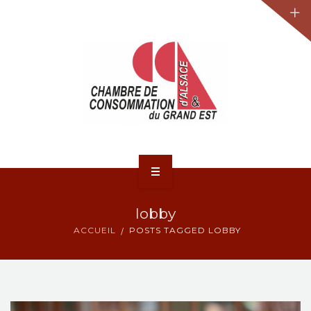
JURIDIQUE
LA CCA-GE
NOS ACTIONS
CONTACT
ACCUEIL
lobby
ACTUALITÉS
ACCUEIL
POSTS TAGGED LOBBY
JURIDIQUE
LA CCA-GE