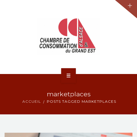
JURIDIQUE
LA CCA-GE
NOS ACTIONS
CONTACT
ACCUEIL
marketplaces
ACTUALITÉS
ACCUEIL
POSTS TAGGED MARKETPLACES
JURIDIQUE
LA CCA-GE