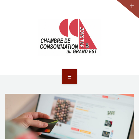
JURIDIQUE
LA CCA-GE
NOS ACTIONS
CONTACT
ACCUEIL
ACTUALITÉS
JURIDIQUE
LA CCA-GE