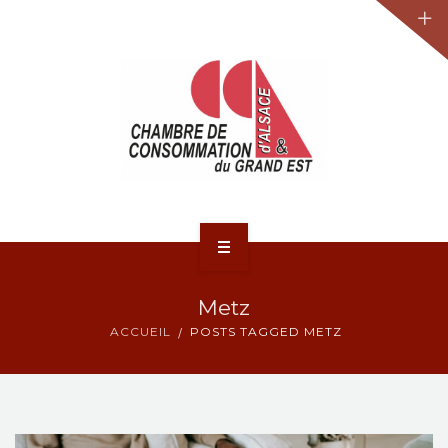
JURIDIQUE
LA CCA-GE
NOS ACTIONS
CONTACT
ACCUEIL
Metz
ACTUALITÉS
ACCUEIL
POSTS TAGGED METZ
JURIDIQUE
LA CCA-GE