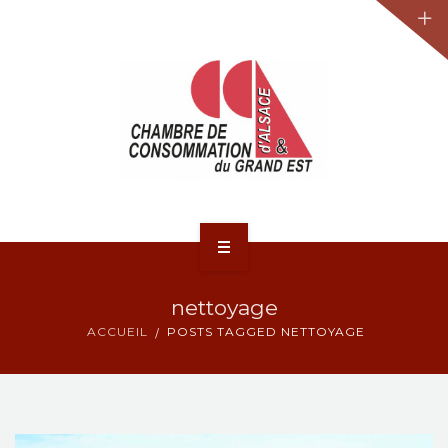
JURIDIQUE
LA CCA-GE
NOS ACTIONS
CONTACT
ACCUEIL
nettoyage
ACTUALITÉS
ACCUEIL
POSTS TAGGED NETTOYAGE
JURIDIQUE
LA CCA-GE