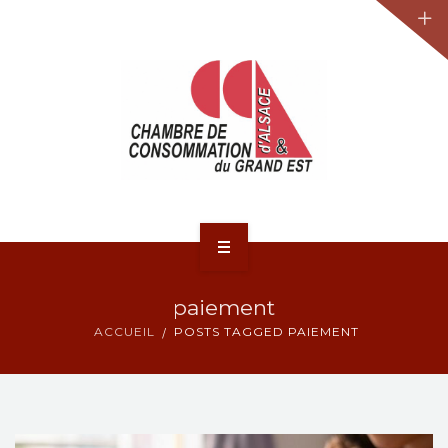
JURIDIQUE
LA CCA-GE
NOS ACTIONS
CONTACT
ACCUEIL
paiement
ACTUALITÉS
ACCUEIL
POSTS TAGGED PAIEMENT
JURIDIQUE
LA CCA-GE