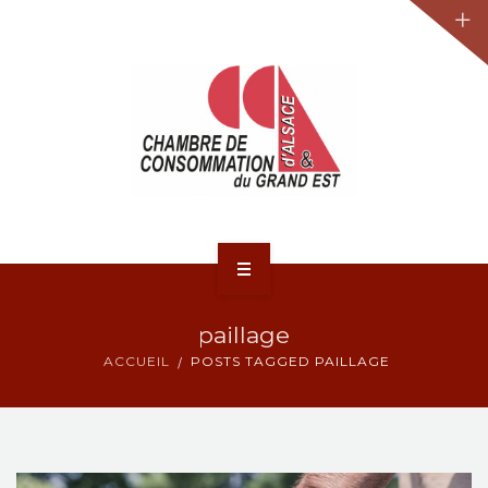
JURIDIQUE
LA CCA-GE
NOS ACTIONS
CONTACT
ACCUEIL
paillage
ACTUALITÉS
ACCUEIL
POSTS TAGGED PAILLAGE
JURIDIQUE
LA CCA-GE