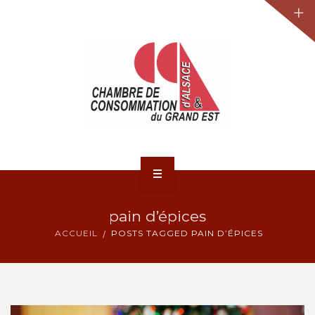
JURIDIQUE
LA CCA-GE
NOS ACTIONS
CONTACT
ACCUEIL
pain d’épices
ACTUALITÉS
ACCUEIL
POSTS TAGGED PAIN D’ÉPICES
JURIDIQUE
LA CCA-GE