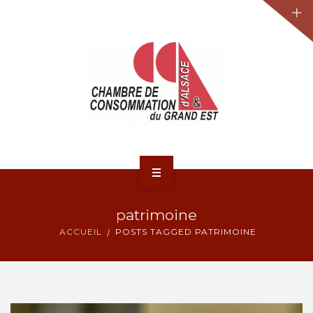
JURIDIQUE
LA CCA-GE
NOS ACTIONS
CONTACT
ACCUEIL
patrimoine
ACTUALITÉS
ACCUEIL
POSTS TAGGED PATRIMOINE
JURIDIQUE
LA CCA-GE