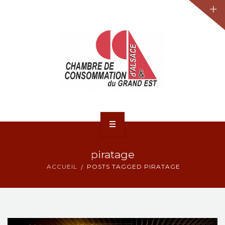
JURIDIQUE
LA CCA-GE
NOS ACTIONS
CONTACT
ACCUEIL
piratage
ACTUALITÉS
ACCUEIL
POSTS TAGGED PIRATAGE
JURIDIQUE
LA CCA-GE