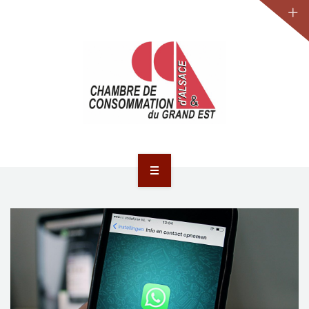
JURIDIQUE
LA CCA-GE
NOS ACTIONS
CONTACT
ACCUEIL
ACTUALITÉS
JURIDIQUE
LA CCA-GE