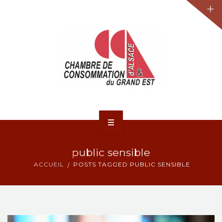
JURIDIQUE
LA CCA-GE
NOS ACTIONS
CONTACT
ACCUEIL
public sensible
ACTUALITÉS
ACCUEIL
POSTS TAGGED PUBLIC SENSIBLE
JURIDIQUE
LA CCA-GE