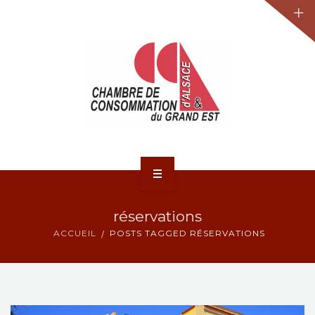
JURIDIQUE
LA CCA-GE
NOS ACTIONS
CONTACT
ACCUEIL
réservations
ACTUALITÉS
ACCUEIL
POSTS TAGGED RÉSERVATIONS
JURIDIQUE
LA CCA-GE