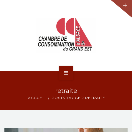
JURIDIQUE
LA CCA-GE
NOS ACTIONS
CONTACT
ACCUEIL
retraite
ACTUALITÉS
ACCUEIL
POSTS TAGGED RETRAITE
JURIDIQUE
LA CCA-GE