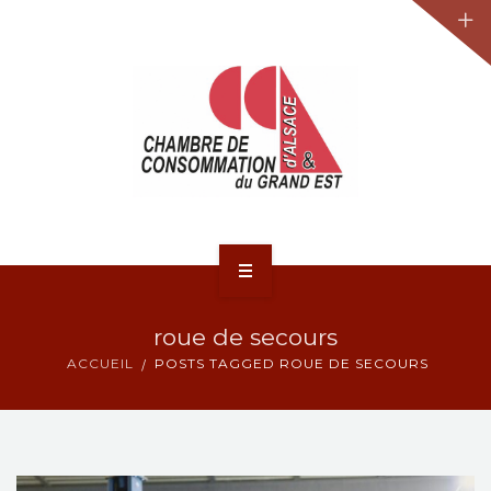
JURIDIQUE
LA CCA-GE
NOS ACTIONS
CONTACT
ACCUEIL
roue de secours
ACTUALITÉS
ACCUEIL
POSTS TAGGED ROUE DE SECOURS
JURIDIQUE
LA CCA-GE