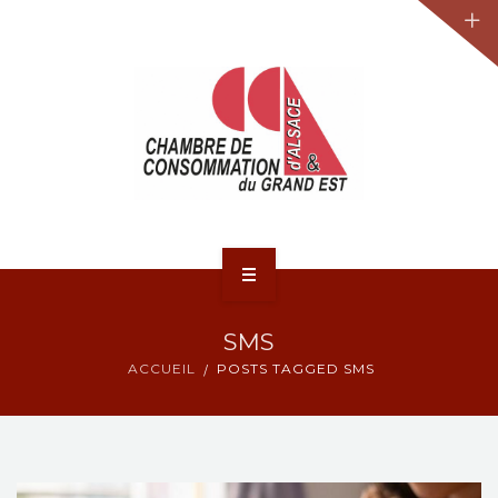
JURIDIQUE
LA CCA-GE
NOS ACTIONS
CONTACT
ACCUEIL
SMS
ACTUALITÉS
ACCUEIL
POSTS TAGGED SMS
JURIDIQUE
LA CCA-GE