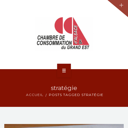
JURIDIQUE
LA CCA-GE
NOS ACTIONS
CONTACT
ACCUEIL
stratégie
ACTUALITÉS
ACCUEIL
POSTS TAGGED STRATÉGIE
JURIDIQUE
LA CCA-GE