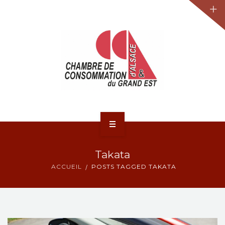
JURIDIQUE
LA CCA-GE
NOS ACTIONS
CONTACT
ACCUEIL
Takata
ACTUALITÉS
ACCUEIL
POSTS TAGGED TAKATA
JURIDIQUE
LA CCA-GE