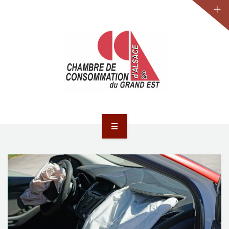
JURIDIQUE
LA CCA-GE
NOS ACTIONS
CONTACT
ACCUEIL
ACTUALITÉS
JURIDIQUE
LA CCA-GE