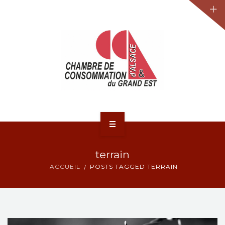
JURIDIQUE
LA CCA-GE
NOS ACTIONS
CONTACT
ACCUEIL
terrain
ACTUALITÉS
ACCUEIL
POSTS TAGGED TERRAIN
JURIDIQUE
LA CCA-GE