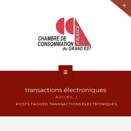
JURIDIQUE
LA CCA-GE
NOS ACTIONS
CONTACT
ACCUEIL
transactions électroniques
ACTUALITÉS
ACCUEIL
POSTS TAGGED TRANSACTIONS ÉLECTRONIQUES
JURIDIQUE
LA CCA-GE