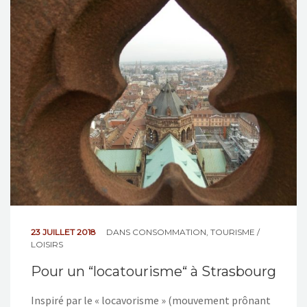
NOS ACTIONS
CONTACT
23 JUILLET 2018
DANS
CONSOMMATION
,
TOURISME /
LOISIRS
Pour un “locatourisme“ à Strasbourg
Inspiré par le « locavorisme » (mouvement prônant