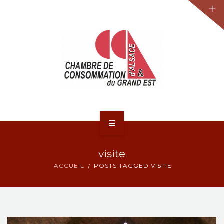
JURIDIQUE
LA CCA-GE
NOS ACTIONS
CONTACT
ACCUEIL
visite
ACTUALITÉS
ACCUEIL
POSTS TAGGED VISITE
JURIDIQUE
LA CCA-GE