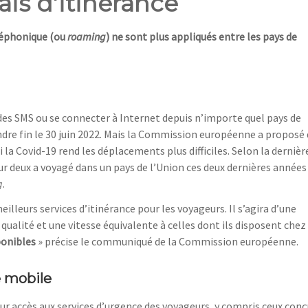
ais d’itinérance
éléphonique (ou
roaming
) ne sont plus appliqués entre les pays de
es SMS ou se connecter à Internet depuis n’importe quel pays de
endre fin le 30 juin 2022. Mais la Commission européenne a proposé
 la Covid-19 rend les déplacements plus difficiles. Selon la dernièr
 deux a voyagé dans un pays de l’Union ces deux dernières années
g
.
lleurs services d’itinérance pour les voyageurs. Il s’agira d’une
ualité et une vitesse équivalente à celles dont ils disposent chez
ponibles
» précise le communiqué de la Commission européenne.
e mobile
ur accès aux services d’urgence des voyageurs, y compris ceux con