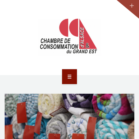
JURIDIQUE
LA CCA-GE
NOS ACTIONS
CONTACT
ACCUEIL
ACTUALITÉS
JURIDIQUE
LA CCA-GE