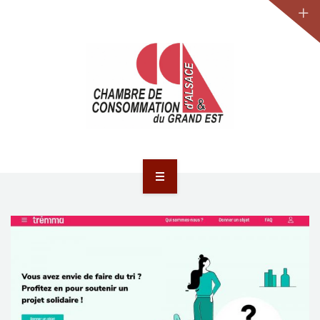
JURIDIQUE
LA CCA-GE
NOS ACTIONS
CONTACT
ACCUEIL
ACTUALITÉS
JURIDIQUE
LA CCA-GE