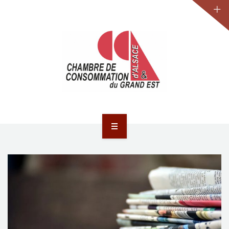
JURIDIQUE
LA CCA-GE
NOS ACTIONS
CONTACT
ACCUEIL
ACTUALITÉS
JURIDIQUE
LA CCA-GE