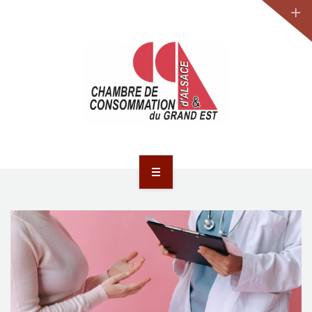
JURIDIQUE
LA CCA-GE
NOS ACTIONS
CONTACT
ACCUEIL
ACTUALITÉS
JURIDIQUE
LA CCA-GE