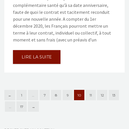
complémentaire santé qu’à sa date anniversaire,
faute de quoi le contrat est tacitement reconduit
pour une nouvelle année. A compter du 1er
décembre 2020, les Français pourront mettre un
terme à leur contrat, individuel ou collectif, à tout
moment et sans frais (avec un préavis d’un
LIRE LA SUITE
←
1
…
7
8
9
10
11
12
13
…
17
→