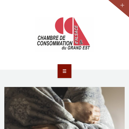
JURIDIQUE
LA CCA-GE
NOS ACTIONS
CONTACT
ACCUEIL
ACTUALITÉS
JURIDIQUE
LA CCA-GE