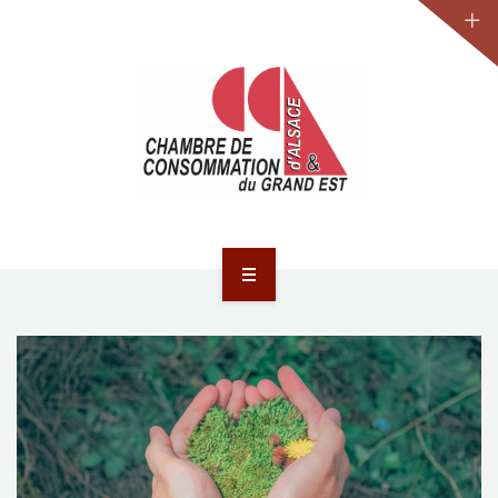
JURIDIQUE
LA CCA-GE
NOS ACTIONS
CONTACT
ACCUEIL
ACTUALITÉS
JURIDIQUE
LA CCA-GE