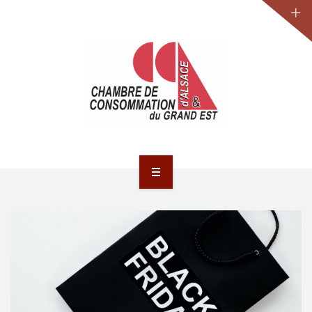
JURIDIQUE
LA CCA-GE
NOS ACTIONS
CONTACT
ACCUEIL
ACTUALITÉS
JURIDIQUE
LA CCA-GE