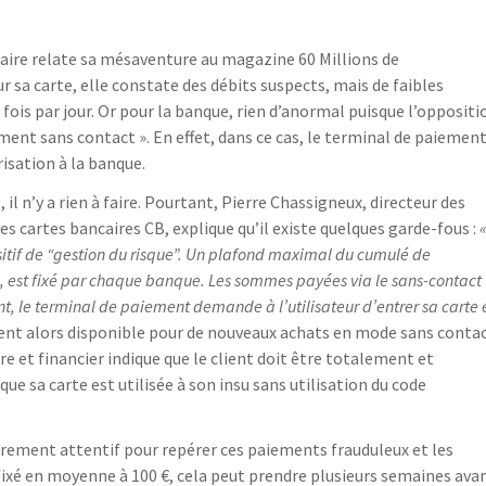
ire relate sa mésaventure au magazine 60 Millions de
 sa carte, elle constate des débits suspects, mais de faibles
 fois par jour. Or pour la banque, rien d’anormal puisque l’oppositi
ement sans contact ». En effet, dans ce cas, le terminal de paiemen
sation à la banque.
il n’y a rien à faire. Pourtant, Pierre Chassigneux, directeur des
s cartes bancaires CB, explique qu’il existe quelques garde-fous :
ositif de “gestion du risque”. Un plafond maximal du cumulé de
, est fixé par chaque banque. Les sommes payées via le sans-contact
int, le terminal de paiement demande à l’utilisateur d’entrer sa carte 
ent alors disponible pour de nouveaux achats en mode sans contac
ire et financier indique que le client doit être totalement et
 sa carte est utilisée à son insu sans utilisation du code
lièrement attentif pour repérer ces paiements frauduleux et les
 fixé en moyenne à 100 €, cela peut prendre plusieurs semaines ava