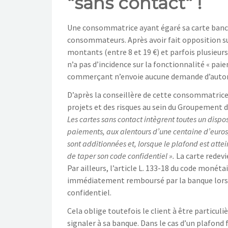
“sans contact“ !
Une consommatrice ayant égaré sa carte banca
consommateurs. Après avoir fait opposition sur
montants (entre 8 et 19 €) et parfois plusieurs
n’a pas d’incidence sur la fonctionnalité « pai
commerçant n’envoie aucune demande d’autori
D’après la conseillère de cette consommatrice, 
projets et des risques au sein du Groupement de
Les cartes sans contact intègrent toutes un disp
paiements, aux alentours d’une centaine d’euros
sont additionnées et, lorsque le plafond est atte
de taper son code confidentiel ».
La carte redevi
Par ailleurs, l’article L. 133-18 du code monéta
immédiatement remboursé par la banque lorsque
confidentiel.
Cela oblige toutefois le client à être particu
signaler à sa banque. Dans le cas d’un plafond