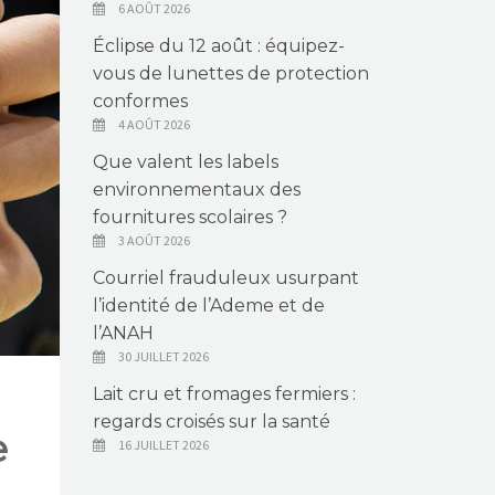
6 AOÛT 2026
Éclipse du 12 août : équipez-
vous de lunettes de protection
conformes
4 AOÛT 2026
Que valent les labels
environnementaux des
fournitures scolaires ?
3 AOÛT 2026
Courriel frauduleux usurpant
l’identité de l’Ademe et de
l’ANAH
30 JUILLET 2026
Lait cru et fromages fermiers :
regards croisés sur la santé
e
16 JUILLET 2026