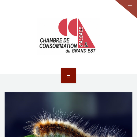
JURIDIQUE
LA CCA-GE
NOS ACTIONS
CONTACT
ACCUEIL
ACTUALITÉS
JURIDIQUE
LA CCA-GE