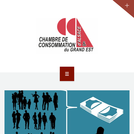
JURIDIQUE
LA CCA-GE
NOS ACTIONS
CONTACT
ACCUEIL
ACTUALITÉS
JURIDIQUE
LA CCA-GE