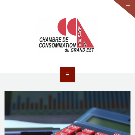
JURIDIQUE
LA CCA-GE
NOS ACTIONS
CONTACT
ACCUEIL
ACTUALITÉS
JURIDIQUE
LA CCA-GE