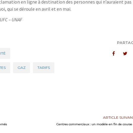
clamation en ligne à destination des personnes qui n’auraient pas
i, qui se déroule en avril et en mai.
 -UFC – UNAF
PARTA
ITÉ
TES
GAZ
TARIFS
ARTICLE SUIVAN
ernés
Centres commerciaux : un modèle en fin de course