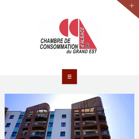
JURIDIQUE
LA CCA-GE
NOS ACTIONS
CONTACT
ACCUEIL
ACTUALITÉS
JURIDIQUE
LA CCA-GE