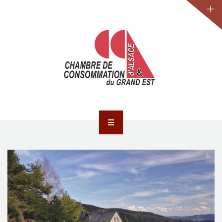
JURIDIQUE
LA CCA-GE
NOS ACTIONS
CONTACT
ACCUEIL
ACTUALITÉS
JURIDIQUE
LA CCA-GE